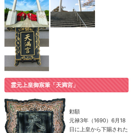
霊元上皇御宸筆「天満宮」
勅額
元禄3年（1690）6月18
日に上皇から下賜された