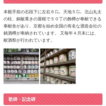
本殿手前の石段下に左右６㍍、天地５㍍、北山丸太
の柱、銅板葺きの屋根で５０丁の飾樽が奉献できる
奉献舎があり、京都を始め全国の有名な酒造会社の
銘酒樽が奉納されています。 又毎年４月末には、
献酒祭が行われています。
歌碑・記念碑