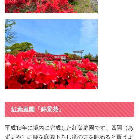
紅葉庭園「錦景苑」
平成19年に境内に完成した紅葉庭園です。四阿（あ
ずまや）に腰を庭園下ろし滝の方を眺めると覆うよ