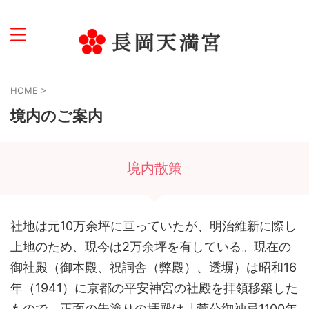
学問・受験・文化芸術の神様
HOME
>
境内のご案内
境内散策
社地は元10万余坪に亘っていたが、明治維新に際し
上地のため、現今は2万余坪を有している。現在の
御社殿（御本殿、祝詞舎（弊殿）、透塀）は昭和16
年（1941）に京都の平安神宮の社殿を拝領移築した
もので、正面の朱塗りの拝殿は「菅公御神忌1100年