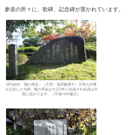
参道の所々に、歌碑、記念碑が置かれています。
俳句結社「蟻の塔会」（主宰：塩田藪柑子）主宰の古稀
を記念した句碑。蟻の塔会は大正5年に結成され会員は全
国に拡がります。（平成14年建立）