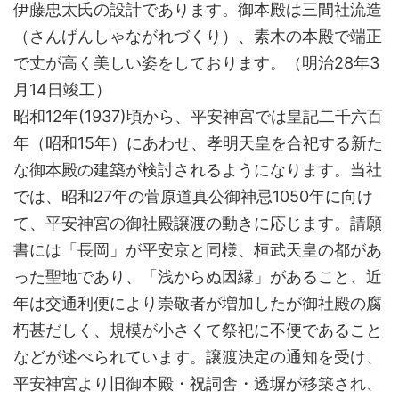
伊藤忠太氏の設計であります。御本殿は三間社流造
（さんげんしゃながれづくり）、素木の本殿で端正
で丈が高く美しい姿をしております。（明治28年3
月14日竣工）
昭和12年(1937)頃から、平安神宮では皇記二千六百
年（昭和15年）にあわせ、孝明天皇を合祀する新た
な御本殿の建築が検討されるようになります。当社
では、昭和27年の菅原道真公御神忌1050年に向け
て、平安神宮の御社殿譲渡の動きに応じます。請願
書には「長岡」が平安京と同様、桓武天皇の都があ
った聖地であり、「浅からぬ因縁」があること、近
年は交通利便により崇敬者が増加したが御社殿の腐
朽甚だしく、規模が小さくて祭祀に不便であること
などが述べられています。譲渡決定の通知を受け、
平安神宮より旧御本殿・祝詞舎・透塀が移築され、