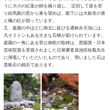
うに大小の紅葉が錦を織り成し、 迂回して坂を登
り絵馬殿の窓から東を望めば、眼下には大銀杏の黄
と楓の紅が競っています。
又、庭園の中ほどに南北に延びる通称弁天池には、
凡そ２トンもある大きな石橋が架けられています。
庭園の一角にある菅公御歌の歌碑は、恩賜賞・日本
芸術院賞を受賞されました日展審査員池田桂鳳先生
に揮毫していただいたものであり、用いました石は
貴船石の銘石であります。