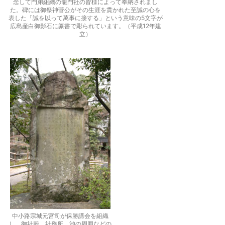
念して門弟組織の龍門社の皆様によって奉納されまし
た。碑には御祭神菅公がその生涯を貫かれた至誠の心を
表した「誠を以って萬事に接する」という意味の5文字が
広島産白御影石に篆書で彫られています。（平成12年建
立）
中小路宗城元宮司が保勝講会を組織
し、御社殿、社務所、池の周囲などの