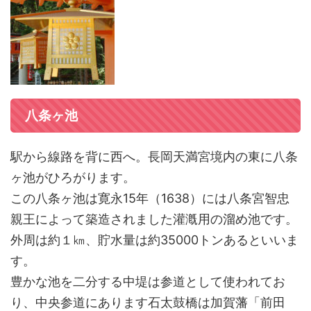
八条ヶ池
駅から線路を背に西へ。長岡天満宮境内の東に八条
ヶ池がひろがります。
この八条ヶ池は寛永15年（1638）には八条宮智忠
親王によって築造されました灌漑用の溜め池です。
外周は約１㎞、貯水量は約35000トンあるといいま
す。
豊かな池を二分する中堤は参道として使われてお
り、中央参道にあります石太鼓橋は加賀藩「前田