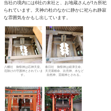
当社の境内には6社の末社と、お地蔵さんが1カ所祀
られています。天神の杜のなかに静かに祀られ静寂
な雰囲気をかもし出しています。
八幡社 御祭神は応神天皇、
春日社 御祭神は経津主命、
厄除けの守護神とされていま
天児屋根命、比売神、水など
す。
自然神、芸能神とされる。