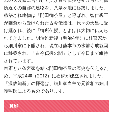
宮の大改修に合わせて父が古今伝授を受けられた御
所近くの自邸の建物を、八条ヶ池に移築しました。
移築され建物は「開田御茶屋」と呼ばれ、智仁親王
が幽斎から受けられた古今伝授は、代々の天皇に受
け継がれ、後に「御所伝授」とよばれ大切に伝えら
れてきました。明治維新後（明治4年）に桂宮家か
ら細川家に下賜され、現在は熊本市の水前寺成就園
に移築され、「古今伝授の間」として今日まで維持
されています。
幽斎と八条宮家を結ぶ開田御茶屋の歴史を伝えるた
め、平成24年（2012）に石碑が建立されました。
「温故知新」の揮毫は、細川家当主で元首相の細川
護煕氏によるものであります。
算額