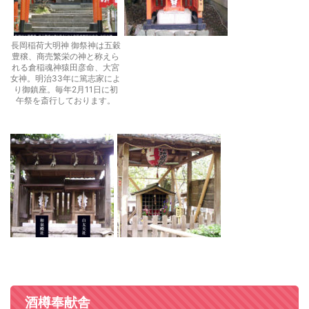
長岡稲荷大明神 御祭神は五穀
豊穣、商売繁栄の神と称えら
れる倉稲魂神猿田彦命、大宮
女神。明治33年に篤志家によ
り御鎮座。毎年2月11日に初
午祭を斎行しております。
酒樽奉献舎