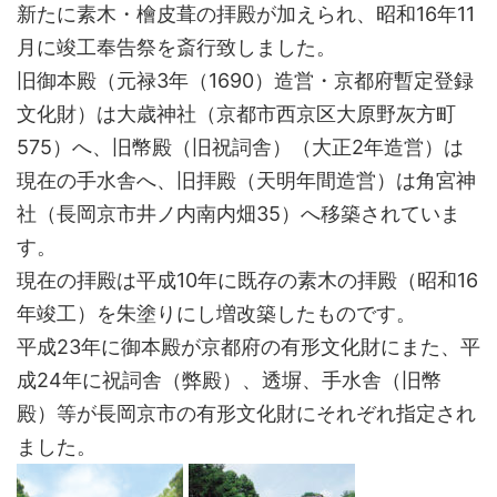
新たに素木・檜皮葺の拝殿が加えられ、昭和16年11
月に竣工奉告祭を斎行致しました。
旧御本殿（元禄3年（1690）造営・京都府暫定登録
文化財）は大歳神社（京都市西京区大原野灰方町
575）へ、旧幣殿（旧祝詞舎）（大正2年造営）は
現在の手水舎へ、旧拝殿（天明年間造営）は角宮神
社（長岡京市井ノ内南内畑35）へ移築されていま
す。
現在の拝殿は平成10年に既存の素木の拝殿（昭和16
年竣工）を朱塗りにし増改築したものです。
平成23年に御本殿が京都府の有形文化財にまた、平
成24年に祝詞舎（弊殿）、透塀、手水舎（旧幣
殿）等が長岡京市の有形文化財にそれぞれ指定され
ました。