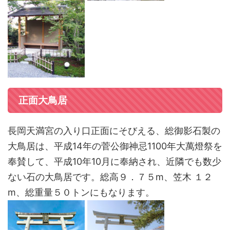
正面大鳥居
長岡天満宮の入り口正面にそびえる、総御影石製の
大鳥居は、平成14年の菅公御神忌1100年大萬燈祭を
奉賛して、平成10年10月に奉納され、近隣でも数少
ない石の大鳥居です。総高９．７５m、笠木 １２
m、総重量５０トンにもなります。