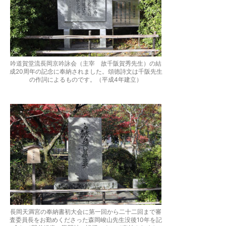
吟道賀堂流長岡京吟詠会（主宰 故千阪賀秀先生）の結
成20周年の記念に奉納されました。頌徳詩文は千阪先生
の作詞によるものです。（平成4年建立）
長岡天満宮の奉納書初大会に第一回から二十二回まで審
査委員長をお勤めくださった森岡峻山先生没後10年を記