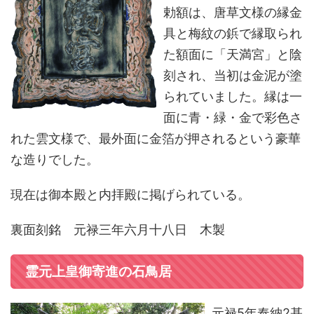
勅額は、唐草文様の縁金
具と梅紋の鋲で縁取られ
た額面に「天満宮」と陰
刻され、当初は金泥が塗
られていました。縁は一
面に青・緑・金で彩色さ
れた雲文様で、最外面に金箔が押されるという豪華
な造りでした。
現在は御本殿と内拝殿に掲げられている。
裏面刻銘 元禄三年六月十八日 木製
霊元上皇御寄進の石鳥居
元禄5年奉納2基